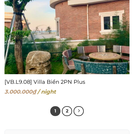
[VB.L9.08] Villa Biển 2PN Plus
3.000.000
₫
/ night
1
2