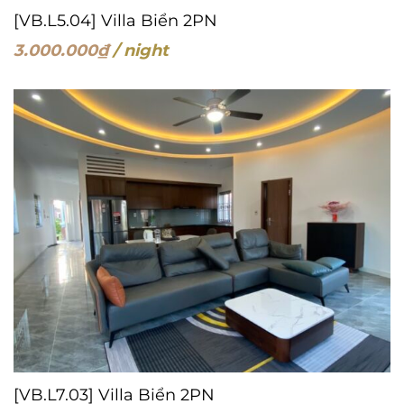
[VB.L5.04] Villa Biển 2PN
3.000.000
₫
/ night
[VB.L7.03] Villa Biển 2PN