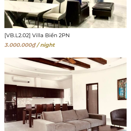
[VB.L2.02] Villa Biển 2PN
3.000.000
₫
/ night