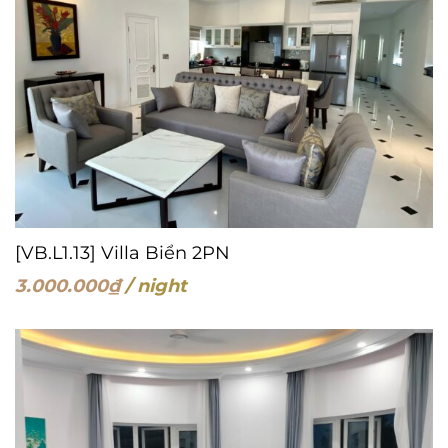
[VB.L1.13] Villa Biển 2PN
3.000.000
₫
/ night