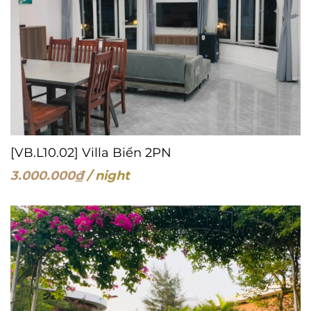
[VB.L10.02] Villa Biển 2PN
3.000.000
₫
/ night