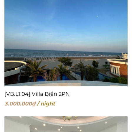
[VB.L1.04] Villa Biển 2PN
3.000.000
₫
/ night