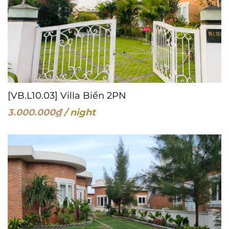
[VB.L10.03] Villa Biển 2PN
3.000.000
₫
/ night