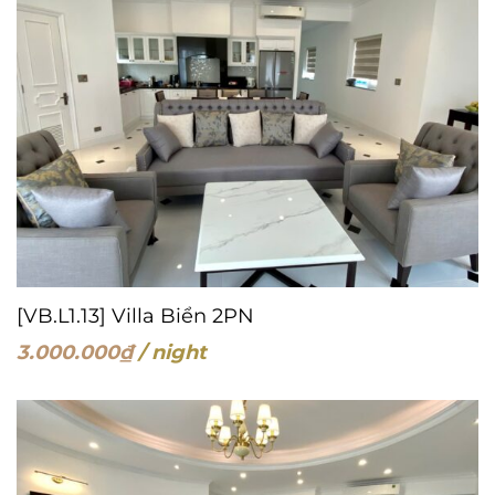
[VB.L1.13] Villa Biển 2PN
3.000.000
₫
/ night