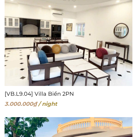
[VB.L9.04] Villa Biển 2PN
3.000.000
₫
/ night