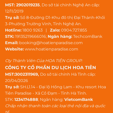
Nội thất được trang bị đầy đủ tiện nghi.
MST: 2902019235
, Do sở tài chính Nghệ An cấp:
Phòng khách, phòng ngủ đều bố trí rất
12/11/2019
khoa học.
Trụ sở:
Số 8-Đường D1-Khu đô thị Đại Thành-Khối
Khu bếp rộng rãi, phù hợp với mọi nhu cầu.
3-Phường Trường Vinh, Tỉnh Nghệ An.
Hotline:
1800 9263 |
Zalo:
0904.727.855
Không Gian Nghỉ Dưỡng Lý Tưởng
STK:
19135219666016;
Ngân hàng:
TechcomBank
Villa & Homestay
có không gian yên tĩnh,
Email:
booking@hoatienparadise.com
gần gũi thiên nhiên.
Website:
www.hoatienparadise.com
Du khách có thể tận hưởng không khí
trong lành.
Cty Thành Viên Của HOA TIÊN GROUP:
Bình minh và hoàng hôn ở đây rất đẹp.
CÔNG TY CỔ PHẦN DU LỊCH HOA TIÊN
Âm thanh sóng biển mang đến sự thư thái.
MST:3002311969,
Do sở tài chính Hà Tĩnh cấp:
20/04/2026
Tiện Ích Đa Dạng Và Đẳng Cấp
Trụ sở:
SH.L1.14 - Đại lộ Hồng Lam - Khu resort Hoa
Khu nghỉ dưỡng có nhiều tiện ích hấp dẫn.
Tiên Paradise - Xã Cổ Đạm - Tỉnh Hà Tĩnh.
Hồ bơi ngoài trời giúp du khách thư giãn tối
STK:
1234174888
; Ngân hàng:
VietcomBank
đa.
Chấp nhận thanh toán các loại thẻ nội địa và quốc
Sân thể thao thích hợp cho các hoạt động
tế.