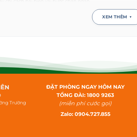
 chỉ cách bãi biển vài bước chân ngắn.
h dễ dàng tận hưởng không gian biển xanh.
lý tưởng cho những ai thích thư giãn.
XEM THÊM
▼
Kế Hiện Đại Và Tiện Nghi
 Homestay
có phong cách hiện đại và tinh tế.
ian mở giúp đón gió và ánh sáng.
 được trang bị đầy đủ tiện nghi.
ách, phòng ngủ đều bố trí rất khoa học.
rộng rãi, phù hợp với mọi nhu cầu.
 Gian Nghỉ Dưỡng Lý Tưởng
IÊN
ĐẶT PHÒNG NGAY HÔM NAY
TỔNG ĐÀI: 1800 9263
9
 Homestay
có không gian yên tĩnh, gần gũi thiên nhiên.
ường Trường
(miễn phí cước gọi)
h có thể tận hưởng không khí trong lành.
nh và hoàng hôn ở đây rất đẹp.
Zalo: 0904.727.855
h sóng biển mang đến sự thư thái.
Ích Đa Dạng Và Đẳng Cấp