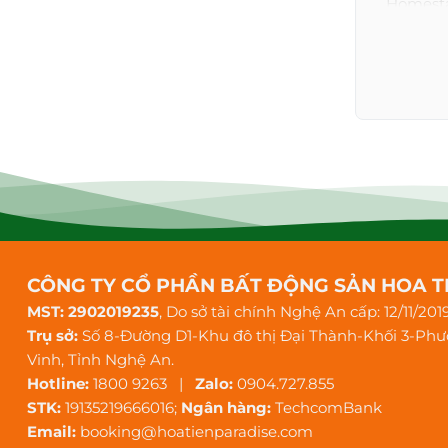
Homestay
Du khác
Nơi đây 
Thiết 
Villa &
Không g
Nội thất
Phòng kh
Khu bếp 
Không
CÔNG TY CỔ PHẦN BẤT ĐỘNG SẢN HOA T
MST: 2902019235
, Do sở tài chính Nghệ An cấp: 12/11/201
Villa &
Trụ sở:
Số 8-Đường D1-Khu đô thị Đại Thành-Khối 3-Ph
Du khác
Vinh, Tỉnh Nghệ An.
Bình mi
Hotline:
1800 9263 |
Zalo:
0904.727.855
Âm than
STK:
19135219666016;
Ngân hàng:
TechcomBank
Email:
booking@hoatienparadise.com
Tiện 