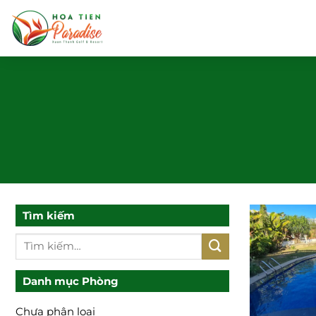
Bỏ
qua
nội
dung
Tìm kiếm
Tìm
kiếm:
Danh mục Phòng
Chưa phân loại