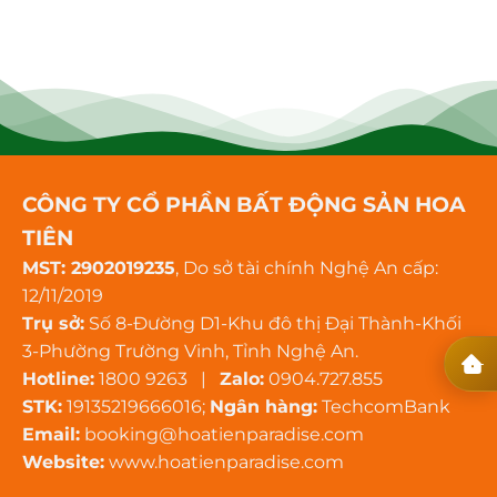
CÔNG TY CỔ PHẦN BẤT ĐỘNG SẢN HOA
TIÊN
MST: 2902019235
, Do sở tài chính Nghệ An cấp:
12/11/2019
Trụ sở:
Số 8-Đường D1-Khu đô thị Đại Thành-Khối
3-Phường Trường Vinh, Tỉnh Nghệ An.
Hotline:
1800 9263 |
Zalo:
0904.727.855
STK:
19135219666016;
Ngân hàng:
TechcomBank
Email:
booking@hoatienparadise.com
Website:
www.hoatienparadise.com