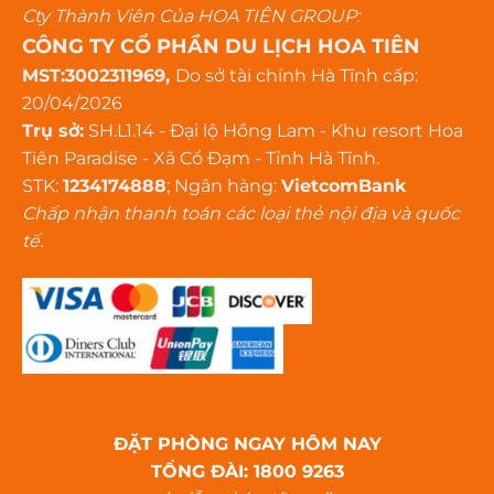
Cty Thành Viên Của HOA TIÊN GROUP:
CÔNG TY CỔ PHẦN DU LỊCH HOA TIÊN
MST:3002311969,
Do sở tài chính Hà Tĩnh cấp:
20/04/2026
Trụ sở:
SH.L1.14 - Đại lộ Hồng Lam - Khu resort Hoa
Tiên Paradise - Xã Cổ Đạm - Tỉnh Hà Tĩnh.
STK:
1234174888
; Ngân hàng:
VietcomBank
Chấp nhận thanh toán các loại thẻ nội địa và quốc
tế.
ĐẶT PHÒNG NGAY HÔM NAY
TỔNG ĐÀI: 1800 9263