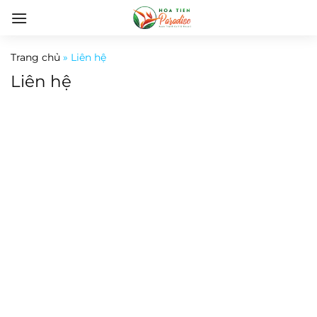
Bỏ
qua
nội
Trang chủ
»
Liên hệ
dung
Liên hệ