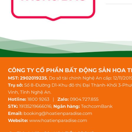
CÔNG TY CỔ PHẦN BẤT ĐỘNG SẢN HOA T
MST: 2902019235
, Do sở tài chính Nghệ An cấp: 12/11/201
Trụ sở:
Số 8-Đường D1-Khu đô thị Đại Thành-Khối 3-Ph
Vinh, Tỉnh Nghệ An.
Hotline:
1800 9263 |
Zalo:
0904.727.855
STK:
19135219666016;
Ngân hàng:
TechcomBank
Email:
booking@hoatienparadise.com
Website:
www.hoatienparadise.com