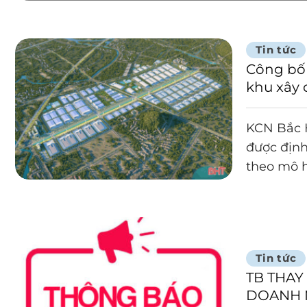
Tin tức
Công bố
khu xây
Hồng Lĩ
KCN Bắc H
được định
theo mô h
Tin tức
TB THAY
DOANH 