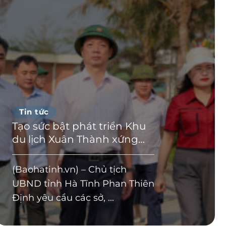
Tin tức
Tạo sức bật phát triển Khu
du lịch Xuân Thành xứng
tầm khu vực
(Baohatinh.vn) – Chủ tịch
UBND tỉnh Hà Tĩnh Phan Thiên
Định yêu cầu các sở, ...