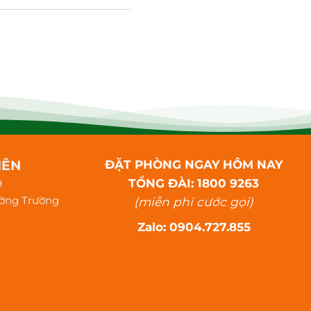
IÊN
ĐẶT PHÒNG NGAY HÔM NAY
TỔNG ĐÀI: 1800 9263
9
ường Trường
(miễn phí cước gọi)
Zalo: 0904.727.855