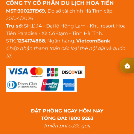
CÔNG TY CỔ PHẦN DU LỊCH HOA TIÊN
MST:3002311969,
Do sở tài chính Hà Tĩnh cấp:
20/04/2026
Trụ sở:
SH.L1.14 - Đại lộ Hồng Lam - Khu resort Hoa
Tiên Paradise - Xã Cổ Đạm - Tỉnh Hà Tĩnh.
STK:
1234174888
; Ngân hàng:
VietcomBank
Chấp nhận thanh toán các loại thẻ nội địa và quốc
tế.
ĐẶT PHÒNG NGAY HÔM NAY
TỔNG ĐÀI: 1800 9263
(miễn phí cước gọi)