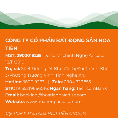
CÔNG TY CỔ PHẦN BẤT ĐỘNG SẢN HOA
TIÊN
MST: 2902019235
, Do sở tài chính Nghệ An cấp:
12/11/2019
Trụ sở:
Số 8-Đường D1-Khu đô thị Đại Thành-Khối
3-Phường Trường Vinh, Tỉnh Nghệ An.
Hotline:
1800 9263 |
Zalo:
0904.727.855
STK:
19135219666016;
Ngân hàng:
TechcomBank
Email:
booking@hoatienparadise.com
Website:
www.hoatienparadise.com
Cty Thành Viên Của HOA TIÊN GROUP: