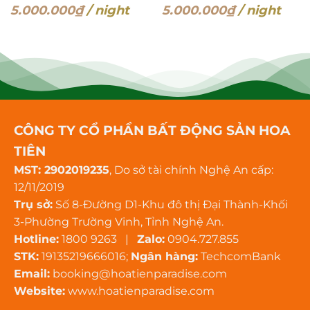
5.000.000
₫
/ night
5.000.000
₫
/ night
CÔNG TY CỔ PHẦN BẤT ĐỘNG SẢN HOA
TIÊN
MST: 2902019235
, Do sở tài chính Nghệ An cấp:
12/11/2019
Trụ sở:
Số 8-Đường D1-Khu đô thị Đại Thành-Khối
3-Phường Trường Vinh, Tỉnh Nghệ An.
Hotline:
1800 9263 |
Zalo:
0904.727.855
STK:
19135219666016;
Ngân hàng:
TechcomBank
Email:
booking@hoatienparadise.com
Website:
www.hoatienparadise.com