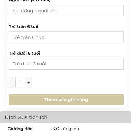
27
28
29
30
31
1
2
3
4
5
6
7
8
9
T 2
T 3
T 4
T 5
T 6
T 7
CN
10
11
12
13
14
15
16
Trẻ trên 6 tuổi
27
28
29
30
31
1
2
17
18
19
20
21
22
23
3
4
5
6
7
8
9
24
25
26
27
28
29
30
10
11
12
13
14
15
16
Trẻ dưới 6 tuổi
31
1
2
3
4
5
6
17
18
19
20
21
22
23
24
25
26
27
28
29
30
HÔM NAY
XOÁ
ĐÓNG
[VB.L4.07] VILLA BIỂN 3PN số lượng
31
1
2
3
4
5
6
Thêm vào giỏ hàng
HÔM NAY
XOÁ
ĐÓNG
Dịch vụ & tiện ích:
Giường đôi:
3 Giường lớn