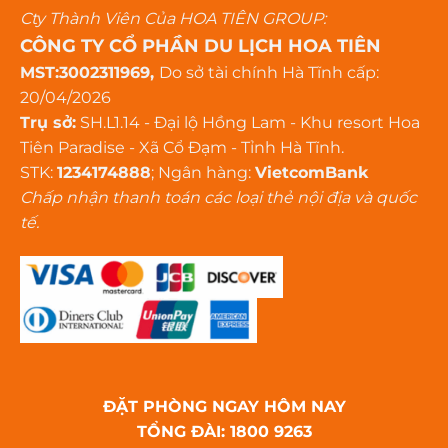
Cty Thành Viên Của HOA TIÊN GROUP:
CÔNG TY CỔ PHẦN DU LỊCH HOA TIÊN
MST:3002311969,
Do sở tài chính Hà Tĩnh cấp:
20/04/2026
Trụ sở:
SH.L1.14 - Đại lộ Hồng Lam - Khu resort Hoa
Tiên Paradise - Xã Cổ Đạm - Tỉnh Hà Tĩnh.
STK:
1234174888
; Ngân hàng:
VietcomBank
Chấp nhận thanh toán các loại thẻ nội địa và quốc
tế.
ĐẶT PHÒNG NGAY HÔM NAY
TỔNG ĐÀI: 1800 9263