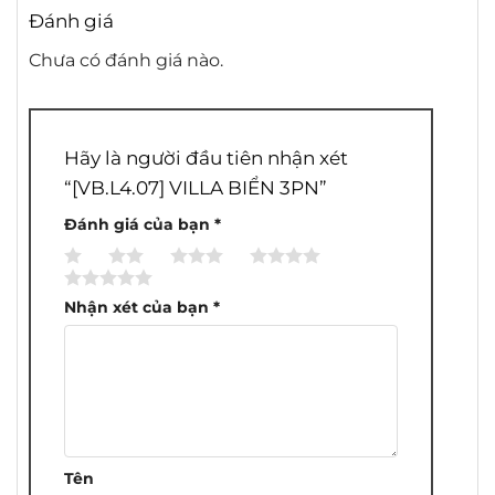
Đánh giá
Chưa có đánh giá nào.
Hãy là người đầu tiên nhận xét
“[VB.L4.07] VILLA BIỂN 3PN”
Đánh giá của bạn
*
1
2
3
4
5
trên
trên
trên
trên
trên
Nhận xét của bạn
*
5
5
5
5
5
sao
sao
sao
sao
sao
Tên