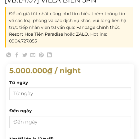
Để có giá tốt nhất cũng như tìm hiểu thêm thông tin
về các loại phòng và các dịch vụ khác, vui lòng liên hệ
trực tiếp nhân viên tư vấn qua:
Fanpage chính thức
Resort Hoa Tiên Paradise
hoặc
ZALO
. Hotline:
0904.727.855
5.000.000
₫
/ night
Từ ngày
Từ ngày
Đến ngày
T 2
T 3
T 4
T 5
T 6
T 7
CN
Đến ngày
Người lớn (> 12 tuổi)