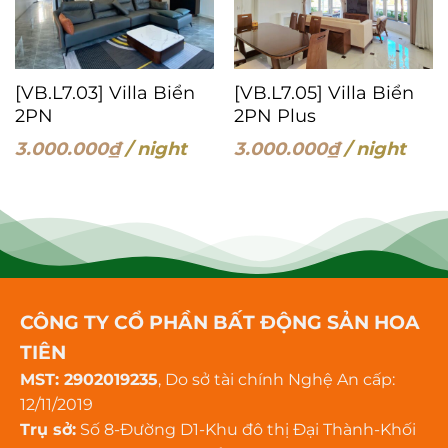
[VB.L7.03] Villa Biển
[VB.L7.05] Villa Biển
2PN
2PN Plus
3.000.000
₫
/ night
3.000.000
₫
/ night
CÔNG TY CỔ PHẦN BẤT ĐỘNG SẢN HOA
TIÊN
MST: 2902019235
, Do sở tài chính Nghệ An cấp:
12/11/2019
Trụ sở:
Số 8-Đường D1-Khu đô thị Đại Thành-Khối