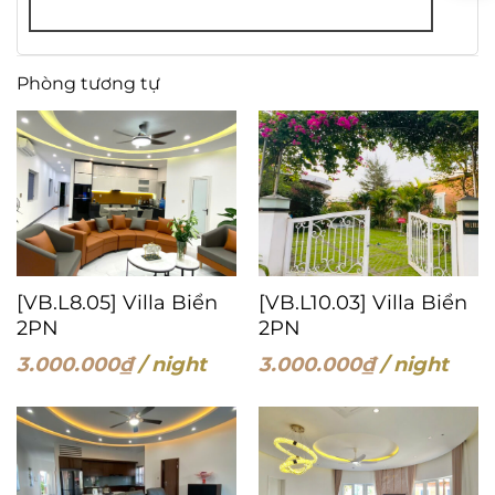
Phòng tương tự
[VB.L8.05] Villa Biển
[VB.L10.03] Villa Biển
2PN
2PN
3.000.000
₫
/ night
3.000.000
₫
/ night