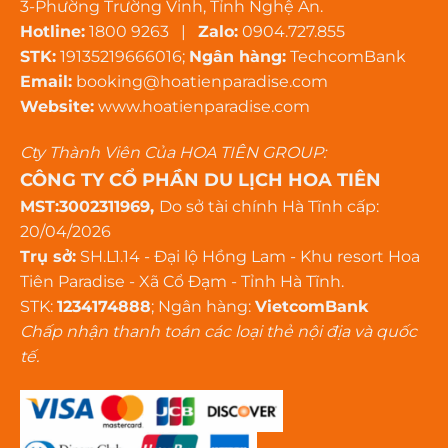
3-Phường Trường Vinh, Tỉnh Nghệ An.
Hotline:
1800 9263 |
Zalo:
0904.727.855
STK:
19135219666016;
Ngân hàng:
TechcomBank
Email:
booking@hoatienparadise.com
Website:
www.hoatienparadise.com
Cty Thành Viên Của HOA TIÊN GROUP:
CÔNG TY CỔ PHẦN DU LỊCH HOA TIÊN
MST:3002311969,
Do sở tài chính Hà Tĩnh cấp:
20/04/2026
Trụ sở:
SH.L1.14 - Đại lộ Hồng Lam - Khu resort Hoa
Tiên Paradise - Xã Cổ Đạm - Tỉnh Hà Tĩnh.
STK:
1234174888
; Ngân hàng:
VietcomBank
Chấp nhận thanh toán các loại thẻ nội địa và quốc
tế.