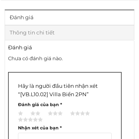
Đánh giá
Thông tin chi tiết
Đánh giá
Chưa có đánh giá nào.
Hãy là người đầu tiên nhận xét
“[VB.L10.02] Villa Biển 2PN”
Đánh giá của bạn
*
1
2
3
4
5
trên
trên
trên
trên
trên
Nhận xét của bạn
*
5
5
5
5
5
sao
sao
sao
sao