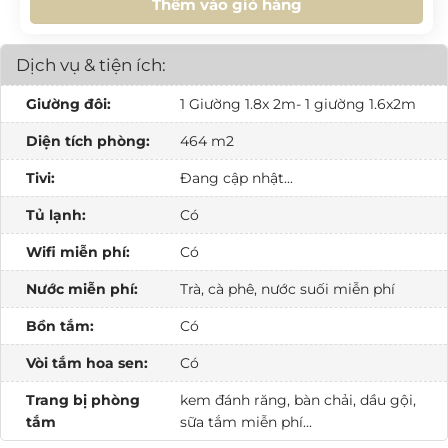
Thêm vào giỏ hàng
HÔM NAY
XOÁ
ĐÓNG
Dịch vụ & tiện ích:
Giường đôi:
1 Giường 1.8x 2m- 1 giường 1.6x2m
Diện tích phòng:
464 m2
Tivi:
Đang cập nhật...
Tủ lạnh:
Có
Wifi miễn phí:
Có
Nước miễn phí:
Trà, cà phê, nước suối miễn phí
Bồn tắm:
Có
Vòi tắm hoa sen:
Có
Trang bị phòng
kem đánh răng, bàn chải, dầu gội,
tắm
sữa tắm miễn phí...