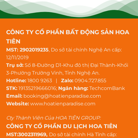
CÔNG TY CỔ PHẦN BẤT ĐỘNG SẢN HOA
TIÊN
MST: 2902019235
, Do sở tài chính Nghệ An cấp:
12/11/2019
Trụ sở:
Số 8-Đường D1-Khu đô thị Đại Thành-Khối
3-Phường Trường Vinh, Tỉnh Nghệ An.
Hotline:
1800 9263 |
Zalo:
0904.727.855
STK:
19135219666016;
Ngân hàng:
TechcomBank
Email:
booking@hoatienparadise.com
Website:
www.hoatienparadise.com
Cty Thành Viên Của HOA TIÊN GROUP:
CÔNG TY CỔ PHẦN DU LỊCH HOA TIÊN
MST:3002311969,
Do sở tài chính Hà Tĩnh cấp: