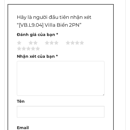
Hãy là người đầu tiên nhận xét
“[VB.L9.04] Villa Biển 2PN”
Đánh giá của bạn
*
1
2
3
4
5
trên
trên
trên
trên
trên
Nhận xét của bạn
*
5
5
5
5
5
sao
sao
sao
sao
sao
Tên
Email