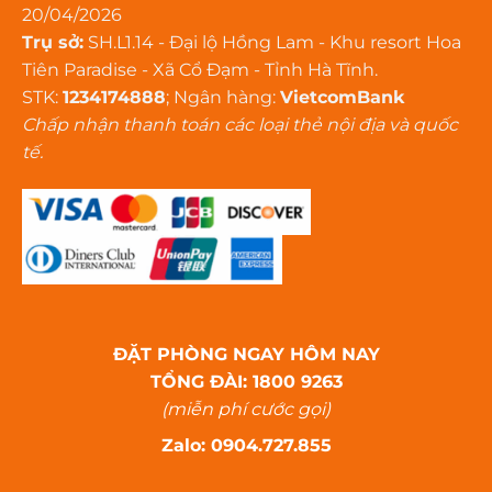
20/04/2026
Trụ sở:
SH.L1.14 - Đại lộ Hồng Lam - Khu resort Hoa
Tiên Paradise - Xã Cổ Đạm - Tỉnh Hà Tĩnh.
STK:
1234174888
; Ngân hàng:
VietcomBank
Chấp nhận thanh toán các loại thẻ nội địa và quốc
tế.
ĐẶT PHÒNG NGAY HÔM NAY
TỔNG ĐÀI: 1800 9263
(miễn phí cước gọi)
Zalo: 0904.727.855