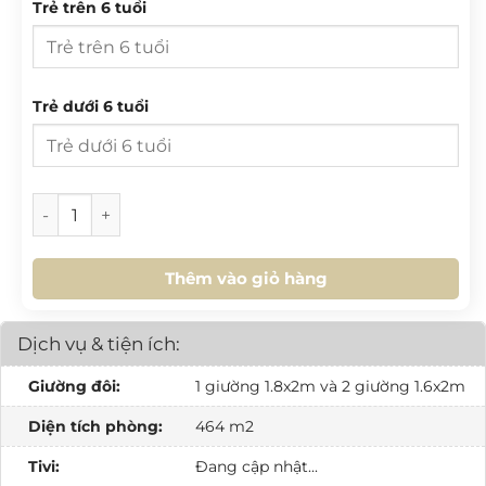
10
11
12
13
14
15
16
Trẻ trên 6 tuổi
27
28
29
30
31
1
2
17
18
19
20
21
22
23
3
4
5
6
7
8
9
24
25
26
27
28
29
30
10
11
12
13
14
15
16
Trẻ dưới 6 tuổi
31
1
2
3
4
5
6
17
18
19
20
21
22
23
24
25
26
27
28
29
30
HÔM NAY
XOÁ
ĐÓNG
[VB.L9.04] Villa Biển 2PN số lượng
31
1
2
3
4
5
6
Thêm vào giỏ hàng
HÔM NAY
XOÁ
ĐÓNG
Dịch vụ & tiện ích:
Giường đôi:
1 giường 1.8x2m và 2 giường 1.6x2m
Diện tích phòng:
464 m2
Tivi:
Đang cập nhật...