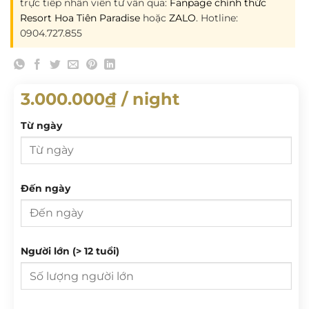
trực tiếp nhân viên tư vấn qua:
Fanpage chính thức
Resort Hoa Tiên Paradise
hoặc
ZALO
. Hotline:
0904.727.855
3.000.000
₫
/ night
Từ ngày
Từ ngày
Đến ngày
T 2
T 3
T 4
T 5
T 6
T 7
CN
Đến ngày
Người lớn (> 12 tuổi)
27
28
29
30
31
1
2
3
4
5
6
7
8
9
T 2
T 3
T 4
T 5
T 6
T 7
CN