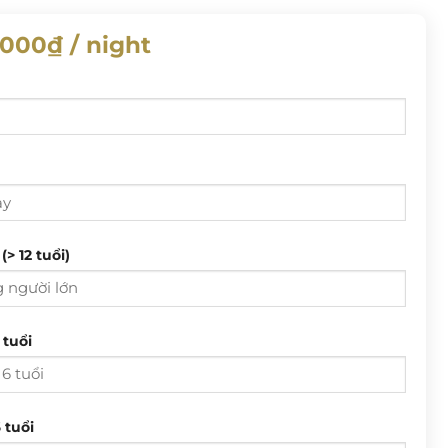
.000
₫
/ night
Từ ngày
Đến ngày
T 3
T 4
T 5
T 6
T 7
CN
(> 12 tuổi)
28
29
30
31
1
2
4
5
6
7
8
9
T 3
T 4
T 5
T 6
T 7
CN
 tuổi
11
12
13
14
15
16
28
29
30
31
1
2
18
19
20
21
22
23
4
5
6
7
8
9
25
26
27
28
29
30
 tuổi
11
12
13
14
15
16