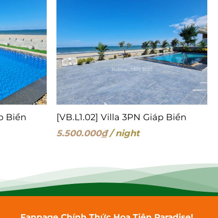
áp Biển
[VB.L1.02] Villa 3PN Giáp Biển
5.500.000
₫
/ night
Fanpage Chính Thức Hoa Tiên Paradise!