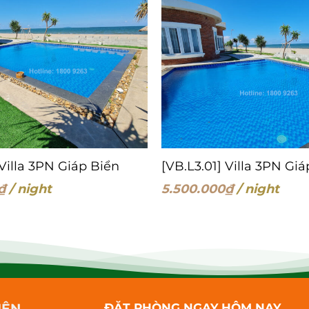
 Villa 3PN Giáp Biển
[VB.L3.01] Villa 3PN Gi
₫
/ night
5.500.000
₫
/ night
IÊN
ĐẶT PHÒNG NGAY HÔM NAY