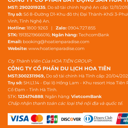
MST: 2902019235
, Do sở tài chính Nghệ An cấp: 12/11/201
Trụ sở:
Số 8-Đường D1-Khu đô thị Đại Thành-Khối 3-Ph
Vinh, Tỉnh Nghệ An.
Hotline:
1800 9263 |
Zalo:
0904.727.855
STK:
19135219666016;
Ngân hàng:
TechcomBank
Email:
booking@hoatienparadise.com
Website:
www.hoatienparadise.com
Cty Thành Viên Của HOA TIÊN GROUP:
CÔNG TY CỔ PHẦN DU LỊCH HOA TIÊN
MST:3002311969,
Do sở tài chính Hà Tĩnh cấp: 20/04/20
Trụ sở:
SH.L1.14 - Đại lộ Hồng Lam - Khu resort Hoa Tiên 
Cổ Đạm - Tỉnh Hà Tĩnh.
STK:
1234174888
; Ngân hàng:
VietcomBank
Chấp nhận thanh toán các loại thẻ nội địa và quốc tế.