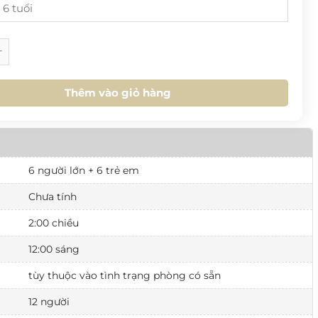
1
2
3
4
5
6
18
19
20
21
22
23
25
26
27
28
29
30
 Villa 3PN Giáp Biển số lượng
M NAY
XOÁ
ĐÓNG
1
2
3
4
5
6
Thêm vào giỏ hàng
M NAY
XOÁ
ĐÓNG
6 người lớn + 6 trẻ em
Chưa tính
2:00 chiều
12:00 sáng
tùy thuộc vào tình trạng phòng có sẵn
12 người