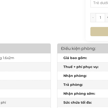
31
17
24
[VB.L6.12]
HÔ
31
HÔ
Điều kiện phòng:
ng 1.6x2m
Giá bao gồm:
Thuế + phí phục vụ:
Nhận phòng:
Trả phòng:
Nhận phòng sớm:
 phí
Sức chứa tối đa: