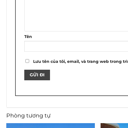
sao
sao
sao
sao
sao
Tên
Lưu tên của tôi, email, và trang web trong tr
Phòng tương tự