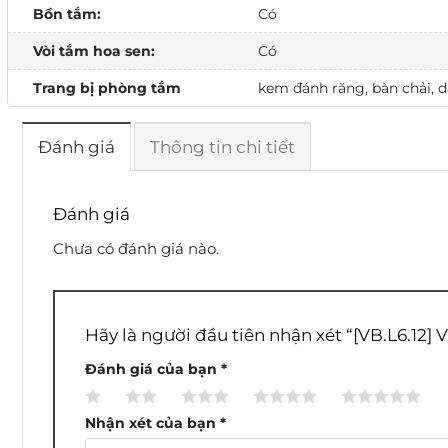
Bồn tắm:
Có
Vòi tắm hoa sen:
Có
Trang bị phòng tắm
kem đánh răng, bàn chải, dầ
Đánh giá
Thông tin chi tiết
Đánh giá
Chưa có đánh giá nào.
Hãy là người đầu tiên nhận xét “[VB.L6.12] 
Đánh giá của bạn
*
1
2
3
4
5
trên
trên
trên
trên
trên
Nhận xét của bạn
*
5
5
5
5
5