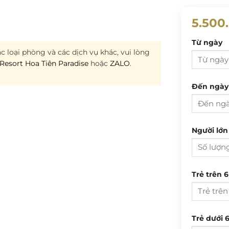
5.500
Từ ngày
c loại phòng và các dịch vụ khác, vui lòng
Resort Hoa Tiên Paradise
hoặc
ZALO
.
Đến ngày
T 2
Người lớn 
27
3
T 2
Trẻ trên 6
10
27
17
3
24
Trẻ dưới 6
10