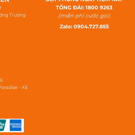
TỔNG ĐÀI: 1800 9263
9
ường Trường
(miễn phí cước gọi)
Zalo: 0904.727.855
26
Paradise - Xã