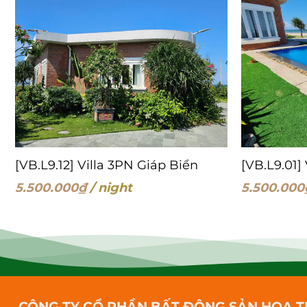
[VB.L9.12] Villa 3PN Giáp Biển
[VB.L9.01]
5.500.000
₫
/ night
5.500.000
CÔNG TY CỔ PHẦN BẤT ĐỘNG SẢN HOA T