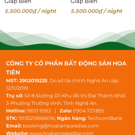
Giáp Biển
Giáp Biển
5.500.000
₫
/ night
5.500.000
₫
/ night
CÔNG TY CỔ PHẦN BẤT ĐỘNG SẢN HOA
TIÊN
MST: 2902019235
, Do sở tài chính Nghệ An cấp:
12/11/2019
Trụ sở:
Số 8-Đường D1-Khu đô thị Đại Thành-Khối
3-Phường Trường Vinh, Tỉnh Nghệ An.
Hotline:
1800 9263 |
Zalo:
0904.727.855
STK:
19135219666016;
Ngân hàng:
TechcomBank
Email:
booking@hoatienparadise.com
Website:
www.hoatienparadise.com