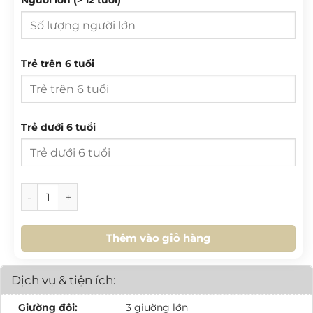
27
28
29
30
31
1
2
3
4
5
6
7
8
9
T 2
T 3
T 4
T 5
T 6
T 7
CN
10
11
12
13
14
15
16
Trẻ trên 6 tuổi
27
28
29
30
31
1
2
17
18
19
20
21
22
23
3
4
5
6
7
8
9
24
25
26
27
28
29
30
10
11
12
13
14
15
16
Trẻ dưới 6 tuổi
31
1
2
3
4
5
6
17
18
19
20
21
22
23
24
25
26
27
28
29
30
HÔM NAY
XOÁ
ĐÓNG
[VB.L1.02] Villa 3PN Giáp Biển số lượng
31
1
2
3
4
5
6
Thêm vào giỏ hàng
HÔM NAY
XOÁ
ĐÓNG
Dịch vụ & tiện ích:
Giường đôi:
3 giường lớn