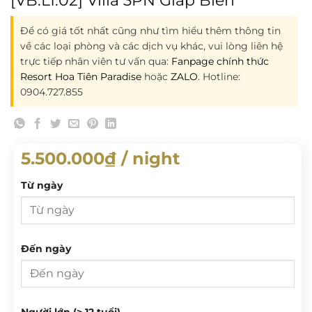
Để có giá tốt nhất cũng như tìm hiểu thêm thông tin
về các loại phòng và các dịch vụ khác, vui lòng liên hệ
trực tiếp nhân viên tư vấn qua:
Fanpage chính thức
Resort Hoa Tiên Paradise
hoặc
ZALO
. Hotline:
0904.727.855
5.500.000
₫
/ night
Từ ngày
Từ ngày
Đến ngày
T 2
T 3
T 4
T 5
T 6
T 7
CN
Đến ngày
Người lớn (> 12 tuổi)