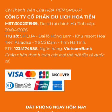
Cty Thành Viên Của HOA TIÊN GROUP:
CÔNG TY CỔ PHẦN DU LỊCH HOA TIÊN
MST:3002311969,
Do sở tài chính Hà Tĩnh cấp:
20/04/2026
Trụ sở:
SH.L1.14 - Đại lộ Hồng Lam - Khu resort Hoa
Tiên Paradise - Xã Cổ Đạm - Tỉnh Hà Tĩnh.
STK:
1234174888
; Ngân hàng:
VietcomBank
Chấp nhận thanh toán các loại thẻ nội địa và quốc
tế.
ĐẶT PHÒNG NGAY HÔM NAY