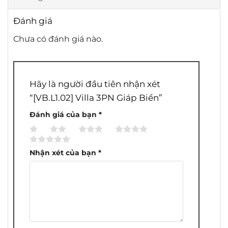
Đánh giá
Chưa có đánh giá nào.
Hãy là người đầu tiên nhận xét
“[VB.L1.02] Villa 3PN Giáp Biển”
Đánh giá của bạn
*
1
2
3
4
5
trên
trên
trên
trên
trên
Nhận xét của bạn
*
5
5
5
5
5
sao
sao
sao
sao
sao