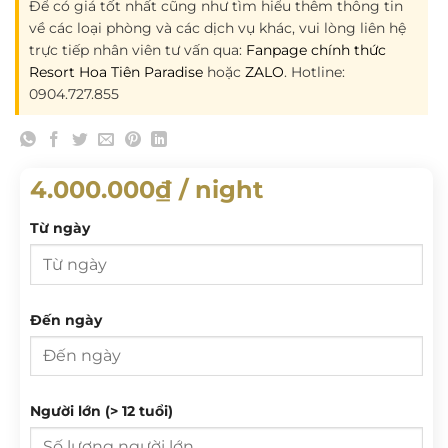
Để có giá tốt nhất cũng như tìm hiểu thêm thông tin
về các loại phòng và các dịch vụ khác, vui lòng liên hệ
trực tiếp nhân viên tư vấn qua:
Fanpage chính thức
Resort Hoa Tiên Paradise
hoặc
ZALO
. Hotline:
0904.727.855
4.000.000
₫
/ night
Từ ngày
Từ ngày
Đến ngày
T 2
T 3
T 4
T 5
T 6
T 7
CN
Đến ngày
Người lớn (> 12 tuổi)
27
28
29
30
31
1
2