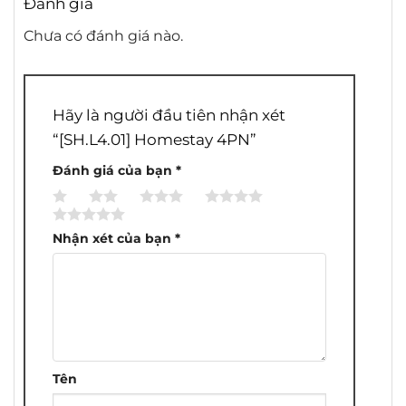
Đánh giá
Chưa có đánh giá nào.
Hãy là người đầu tiên nhận xét
“[SH.L4.01] Homestay 4PN”
Đánh giá của bạn
*
1
2
3
4
5
trên
trên
trên
trên
trên
Nhận xét của bạn
*
5
5
5
5
5
sao
sao
sao
sao
sao
Tên