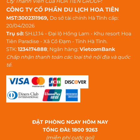
Cty Thành Viên Của HOA TIÊN GROUP:
CÔNG TY CỔ PHẦN DU LỊCH HOA TIÊN
MST:3002311969,
Do sở tài chính Hà Tĩnh cấp:
20/04/2026
Trụ sở:
SH.L1.14 - Đại lộ Hồng Lam - Khu resort Hoa
Tiên Paradise - Xã Cổ Đạm - Tỉnh Hà Tĩnh.
STK:
1234174888
; Ngân hàng:
VietcomBank
Chấp nhận thanh toán các loại thẻ nội địa và quốc
tế.
ĐẶT PHÒNG NGAY HÔM NAY
TỔNG ĐÀI: 1800 9263
(miễn phí cước gọi)