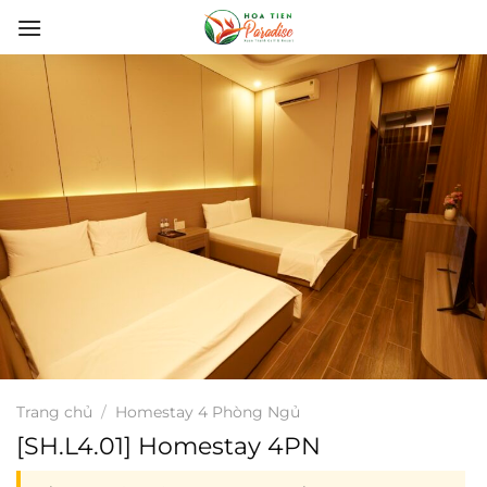
Bỏ
qua
nội
dung
Trang chủ
/
Homestay 4 Phòng Ngủ
[SH.L4.01] Homestay 4PN