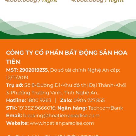
CÔNG TY CỔ PHẦN BẤT ĐỘNG SẢN HOA
TIÊN
MST: 2902019235
, Do sở tài chính Nghệ An cấp:
12/11/2019
Trụ sở:
Số 8-Đường D1-Khu đô thị Đại Thành-Khối
3-Phường Trường Vinh, Tỉnh Nghệ An.
Hotline:
1800 9263 |
Zalo:
0904.727.855
STK:
19135219666016;
Ngân hàng:
TechcomBank
Email:
booking@hoatienparadise.com
Website:
www.hoatienparadise.com