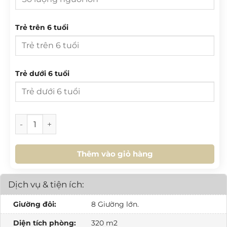
3
4
5
6
7
8
9
T 2
T 3
T 4
T 5
T 6
T 7
CN
10
11
12
13
14
15
16
Trẻ trên 6 tuổi
27
28
29
30
31
1
2
17
18
19
20
21
22
23
3
4
5
6
7
8
9
24
25
26
27
28
29
30
10
11
12
13
14
15
16
Trẻ dưới 6 tuổi
31
1
2
3
4
5
6
17
18
19
20
21
22
23
24
25
26
27
28
29
30
HÔM NAY
XOÁ
ĐÓNG
[SH.L4.01] Homestay 4PN số lượng
31
1
2
3
4
5
6
Thêm vào giỏ hàng
HÔM NAY
XOÁ
ĐÓNG
Dịch vụ & tiện ích:
Giường đôi:
8 Giường lớn.
Diện tích phòng:
320 m2