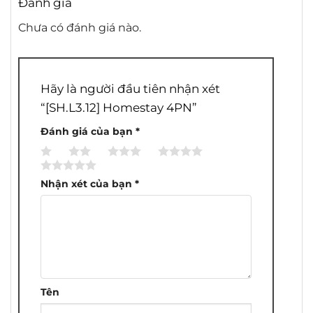
Đánh giá
Chưa có đánh giá nào.
Hãy là người đầu tiên nhận xét
“[SH.L3.12] Homestay 4PN”
Đánh giá của bạn
*
1
2
3
4
5
trên
trên
trên
trên
trên
Nhận xét của bạn
*
5
5
5
5
5
sao
sao
sao
sao
sao
Tên