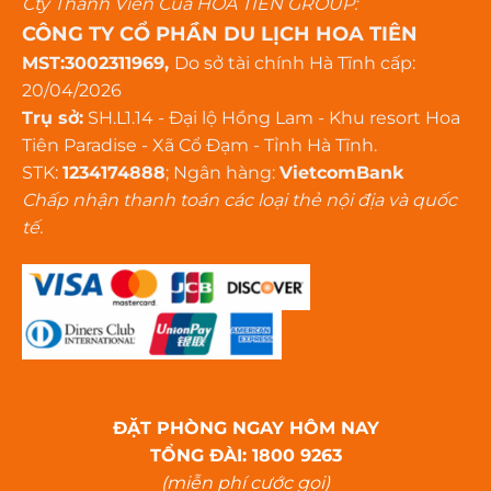
Cty Thành Viên Của HOA TIÊN GROUP:
CÔNG TY CỔ PHẦN DU LỊCH HOA TIÊN
MST:3002311969,
Do sở tài chính Hà Tĩnh cấp:
20/04/2026
Trụ sở:
SH.L1.14 - Đại lộ Hồng Lam - Khu resort Hoa
Tiên Paradise - Xã Cổ Đạm - Tỉnh Hà Tĩnh.
STK:
1234174888
; Ngân hàng:
VietcomBank
Chấp nhận thanh toán các loại thẻ nội địa và quốc
tế.
ĐẶT PHÒNG NGAY HÔM NAY
TỔNG ĐÀI: 1800 9263
(miễn phí cước gọi)