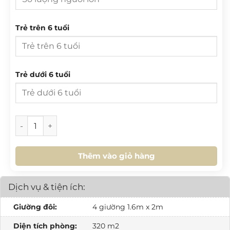
3
4
5
6
7
8
9
T 2
T 3
T 4
T 5
T 6
T 7
CN
10
11
12
13
14
15
16
Trẻ trên 6 tuổi
27
28
29
30
31
1
2
17
18
19
20
21
22
23
3
4
5
6
7
8
9
24
25
26
27
28
29
30
10
11
12
13
14
15
16
Trẻ dưới 6 tuổi
31
1
2
3
4
5
6
17
18
19
20
21
22
23
24
25
26
27
28
29
30
HÔM NAY
XOÁ
ĐÓNG
[SH.L3.12] Homestay 4PN số lượng
31
1
2
3
4
5
6
Thêm vào giỏ hàng
HÔM NAY
XOÁ
ĐÓNG
Dịch vụ & tiện ích:
Giường đôi:
4 giường 1.6m x 2m
Diện tích phòng:
320 m2