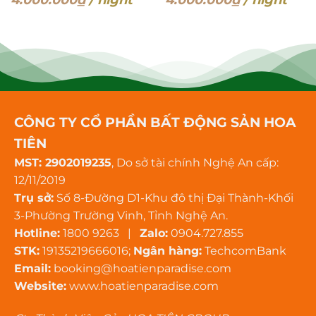
CÔNG TY CỔ PHẦN BẤT ĐỘNG SẢN HOA
TIÊN
MST: 2902019235
, Do sở tài chính Nghệ An cấp:
12/11/2019
Trụ sở:
Số 8-Đường D1-Khu đô thị Đại Thành-Khối
3-Phường Trường Vinh, Tỉnh Nghệ An.
Hotline:
1800 9263 |
Zalo:
0904.727.855
STK:
19135219666016;
Ngân hàng:
TechcomBank
Email:
booking@hoatienparadise.com
Website:
www.hoatienparadise.com