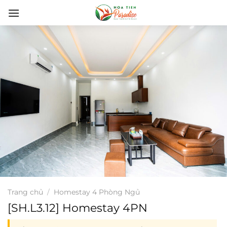
Bỏ
qua
nội
dung
Trang chủ
/
Homestay 4 Phòng Ngủ
[SH.L3.12] Homestay 4PN