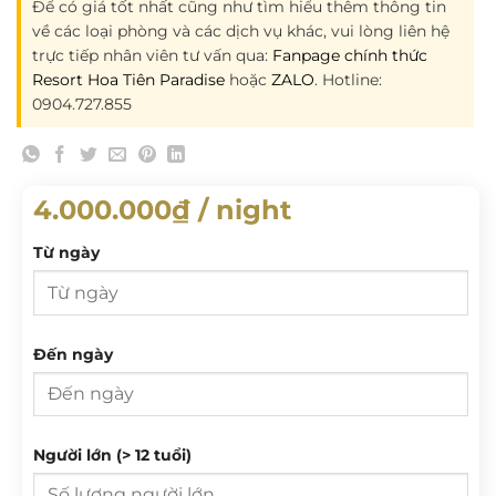
Để có giá tốt nhất cũng như tìm hiểu thêm thông tin
về các loại phòng và các dịch vụ khác, vui lòng liên hệ
trực tiếp nhân viên tư vấn qua:
Fanpage chính thức
Resort Hoa Tiên Paradise
hoặc
ZALO
. Hotline:
0904.727.855
4.000.000
₫
/ night
Từ ngày
Từ ngày
Đến ngày
T 2
T 3
T 4
T 5
T 6
T 7
CN
Đến ngày
Người lớn (> 12 tuổi)
27
28
29
30
31
1
2