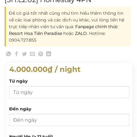
Để có giá tốt nhất cũng như tìm hiểu thêm thông tin
về các loại phòng và các dịch vụ khác, vui lòng liên hệ
trực tiếp nhân viên tư vấn qua:
Fanpage chính thức
Resort Hoa Tiên Paradise
hoặc
ZALO
. Hotline:
0904.727.855
4.000.000
₫
/ night
Từ ngày
Từ ngày
Đến ngày
T 2
T 3
T 4
T 5
T 6
T 7
CN
Đến ngày
Người lớn (> 12 tuổi)