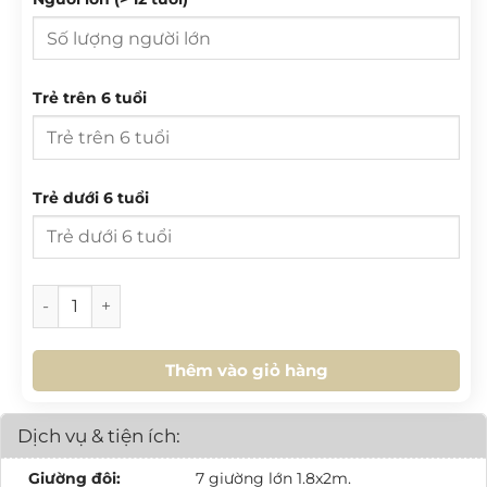
27
28
29
30
31
1
2
3
4
5
6
7
8
9
T 2
T 3
T 4
T 5
T 6
T 7
CN
10
11
12
13
14
15
16
Trẻ trên 6 tuổi
27
28
29
30
31
1
2
17
18
19
20
21
22
23
3
4
5
6
7
8
9
24
25
26
27
28
29
30
10
11
12
13
14
15
16
Trẻ dưới 6 tuổi
31
1
2
3
4
5
6
17
18
19
20
21
22
23
24
25
26
27
28
29
30
HÔM NAY
XOÁ
ĐÓNG
[SH.L2.02] Homestay 4PN số lượng
31
1
2
3
4
5
6
Thêm vào giỏ hàng
HÔM NAY
XOÁ
ĐÓNG
Dịch vụ & tiện ích:
Giường đôi:
7 giường lớn 1.8x2m.