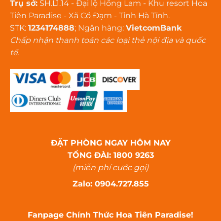
Trụ sở:
SH.L1.14 - Đại lộ Hồng Lam - Khu resort Hoa
Tiên Paradise - Xã Cổ Đạm - Tỉnh Hà Tĩnh.
STK:
1234174888
; Ngân hàng:
VietcomBank
Chấp nhận thanh toán các loại thẻ nội địa và quốc
tế.
ĐẶT PHÒNG NGAY HÔM NAY
TỔNG ĐÀI: 1800 9263
(miễn phí cước gọi)
Zalo: 0904.727.855
Fanpage Chính Thức Hoa Tiên Paradise!