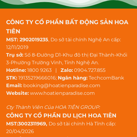
CÔNG TY CỔ PHẦN BẤT ĐỘNG SẢN HOA
TIÊN
MST: 2902019235
, Do sở tài chính Nghệ An cấp:
12/11/2019
Trụ sở:
Số 8-Đường D1-Khu đô thị Đại Thành-Khối
3-Phường Trường Vinh, Tỉnh Nghệ An.
Hotline:
1800 9263 |
Zalo:
0904.727.855
STK:
19135219666016;
Ngân hàng:
TechcomBank
Email:
booking@hoatienparadise.com
Website:
www.hoatienparadise.com
Cty Thành Viên Của HOA TIÊN GROUP:
CÔNG TY CỔ PHẦN DU LỊCH HOA TIÊN
MST:3002311969,
Do sở tài chính Hà Tĩnh cấp:
20/04/2026