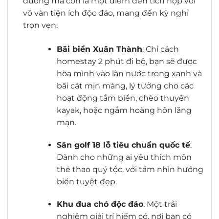
dưỡng mà còn là một điểm đến tích hợp với
vô vàn tiện ích độc đáo, mang đến kỳ nghỉ
trọn vẹn:
Bãi biển Xuân Thành
: Chỉ cách
homestay 2 phút đi bộ, bạn sẽ được
hòa mình vào làn nước trong xanh và
bãi cát mịn màng, lý tưởng cho các
hoạt động tắm biển, chèo thuyền
kayak, hoặc ngắm hoàng hôn lãng
mạn.
Sân golf 18 lỗ tiêu chuẩn quốc tế
:
Dành cho những ai yêu thích môn
thể thao quý tộc, với tầm nhìn hướng
biển tuyệt đẹp.
Khu đua chó độc đáo
: Một trải
nghiệm giải trí hiếm có, nơi bạn có