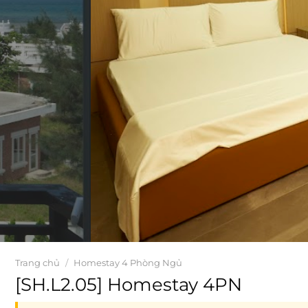
Trang chủ
/
Homestay 4 Phòng Ngủ
[SH.L2.05] Homestay 4PN