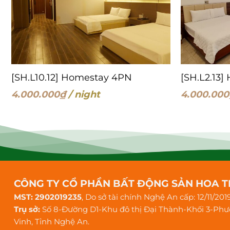
[SH.L10.12] Homestay 4PN
[SH.L2.13
4.000.000
₫
/ night
4.000.000
CÔNG TY CỔ PHẦN BẤT ĐỘNG SẢN HOA T
MST: 2902019235
, Do sở tài chính Nghệ An cấp: 12/11/201
Trụ sở:
Số 8-Đường D1-Khu đô thị Đại Thành-Khối 3-Ph
Vinh, Tỉnh Nghệ An.