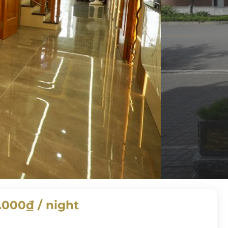
.000
₫
/ night