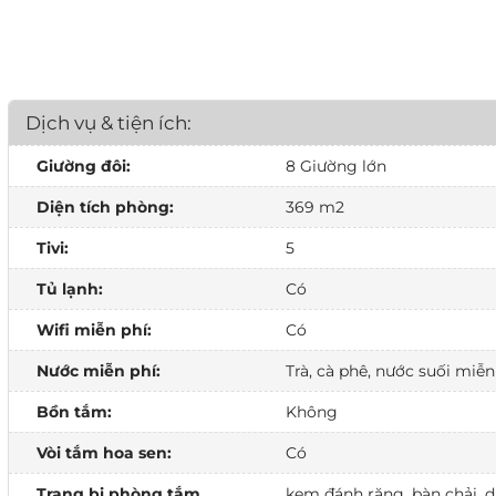
Dịch vụ & tiện ích:
Giường đôi:
8 Giường lớn
Diện tích phòng:
369 m2
Tivi:
5
Tủ lạnh:
Có
Wifi miễn phí:
Có
Nước miễn phí:
Trà, cà phê, nước suối miễn
Bồn tắm:
Không
Vòi tắm hoa sen:
Có
Trang bị phòng tắm
kem đánh răng, bàn chải, dầ