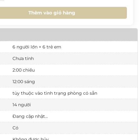
1
2
3
4
5
6
Thêm vào giỏ hàng
M NAY
XOÁ
ĐÓNG
6 người lớn + 6 trẻ em
Chưa tính
2:00 chiều
12:00 sáng
tùy thuộc vào tình trạng phòng có sẵn
14 người
Đang cập nhật...
Có
Không được hủy