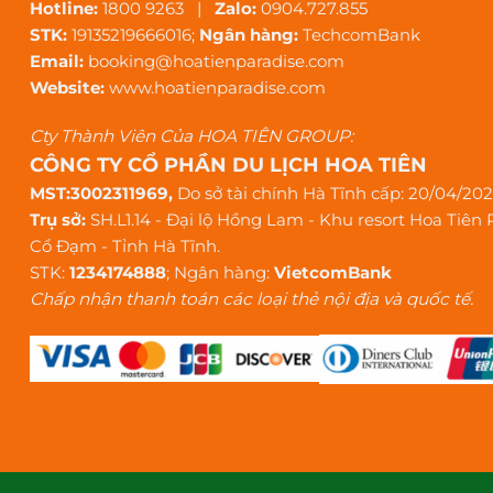
Hotline:
1800 9263 |
Zalo:
0904.727.855
STK:
19135219666016;
Ngân hàng:
TechcomBank
Email:
booking@hoatienparadise.com
Website:
www.hoatienparadise.com
Cty Thành Viên Của HOA TIÊN GROUP:
CÔNG TY CỔ PHẦN DU LỊCH HOA TIÊN
MST:3002311969,
Do sở tài chính Hà Tĩnh cấp: 20/04/20
Trụ sở:
SH.L1.14 - Đại lộ Hồng Lam - Khu resort Hoa Tiên 
Cổ Đạm - Tỉnh Hà Tĩnh.
STK:
1234174888
; Ngân hàng:
VietcomBank
Chấp nhận thanh toán các loại thẻ nội địa và quốc tế.