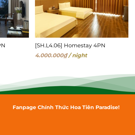
PN
[SH.L4.06] Homestay 4PN
4.000.000
₫
/ night
Fanpage Chính Thức Hoa Tiên Paradise!