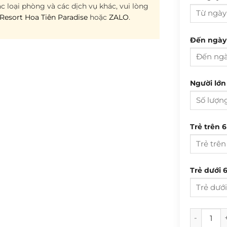
c loại phòng và các dịch vụ khác, vui lòng
Resort Hoa Tiên Paradise
hoặc
ZALO
.
Đến ngày
T 2
Người lớn 
27
3
T 2
Trẻ trên 6
10
27
17
3
24
Trẻ dưới 6
10
31
17
24
[SH.L2.05
HÔ