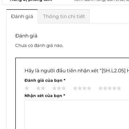
Đánh giá
Thông tin chi tiết
Đánh giá
Chưa có đánh giá nào.
Hãy là người đầu tiên nhận xét “[SH.L2.05
Đánh giá của bạn
*
1
2
3
4
5
trên
trên
trên
trên
trên
Nhận xét của bạn
*
5
5
5
5
5
sao
sao
sao
sao
sao