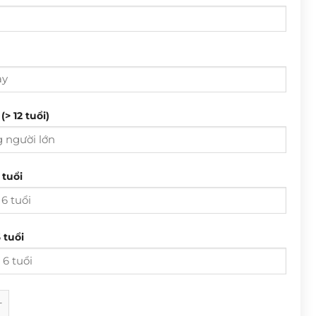
Từ ngày
Đến ngày
T 3
T 4
T 5
T 6
T 7
CN
(> 12 tuổi)
28
29
30
31
1
2
4
5
6
7
8
9
T 3
T 4
T 5
T 6
T 7
CN
 tuổi
11
12
13
14
15
16
28
29
30
31
1
2
18
19
20
21
22
23
4
5
6
7
8
9
25
26
27
28
29
30
 tuổi
11
12
13
14
15
16
1
2
3
4
5
6
18
19
20
21
22
23
25
26
27
28
29
30
] Homestay 4PN số lượng
M NAY
XOÁ
ĐÓNG