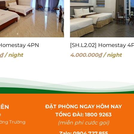
] Homestay 4PN
[SH.L2.02] Homestay 4
₫
/ night
4.000.000
₫
/ night
IÊN
ĐẶT PHÒNG NGAY HÔM NAY
TỔNG ĐÀI: 1800 9263
9
ường Trường
(miễn phí cước gọi)
Zalo: 0904.727.855