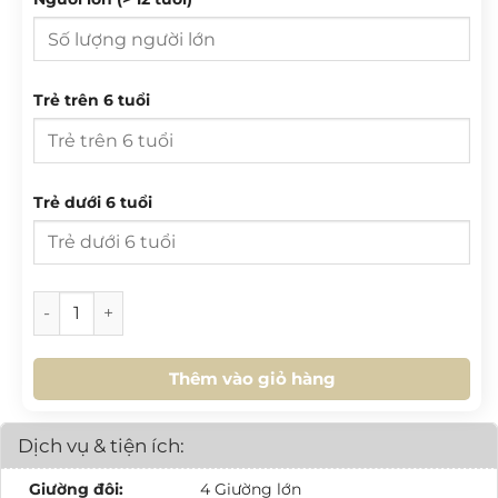
27
28
29
30
31
1
2
3
4
5
6
7
8
9
T 2
T 3
T 4
T 5
T 6
T 7
CN
10
11
12
13
14
15
16
Trẻ trên 6 tuổi
27
28
29
30
31
1
2
17
18
19
20
21
22
23
3
4
5
6
7
8
9
24
25
26
27
28
29
30
10
11
12
13
14
15
16
Trẻ dưới 6 tuổi
31
1
2
3
4
5
6
17
18
19
20
21
22
23
24
25
26
27
28
29
30
HÔM NAY
XOÁ
ĐÓNG
[VB.L8.02] Villa Biển 3PN KBB số lượng
31
1
2
3
4
5
6
Thêm vào giỏ hàng
HÔM NAY
XOÁ
ĐÓNG
Dịch vụ & tiện ích:
Giường đôi:
4 Giường lớn