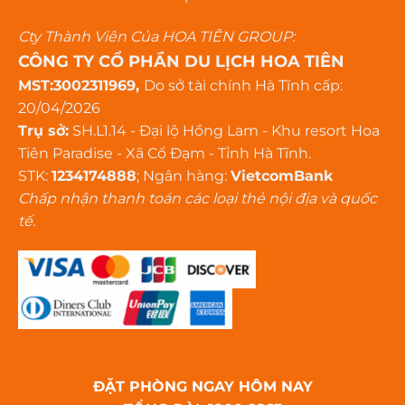
Cty Thành Viên Của HOA TIÊN GROUP:
CÔNG TY CỔ PHẦN DU LỊCH HOA TIÊN
MST:3002311969,
Do sở tài chính Hà Tĩnh cấp:
20/04/2026
Trụ sở:
SH.L1.14 - Đại lộ Hồng Lam - Khu resort Hoa
Tiên Paradise - Xã Cổ Đạm - Tỉnh Hà Tĩnh.
STK:
1234174888
; Ngân hàng:
VietcomBank
Chấp nhận thanh toán các loại thẻ nội địa và quốc
tế.
ĐẶT PHÒNG NGAY HÔM NAY