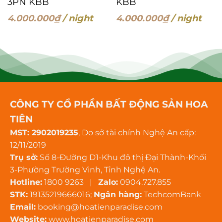
3PN KBB
KBB
4.000.000
₫
/ night
4.000.000
₫
/ night
CÔNG TY CỔ PHẦN BẤT ĐỘNG SẢN HOA
TIÊN
MST: 2902019235
, Do sở tài chính Nghệ An cấp:
12/11/2019
Trụ sở:
Số 8-Đường D1-Khu đô thị Đại Thành-Khối
3-Phường Trường Vinh, Tỉnh Nghệ An.
Hotline:
1800 9263 |
Zalo:
0904.727.855
STK:
19135219666016;
Ngân hàng:
TechcomBank
Email:
booking@hoatienparadise.com
Website:
www.hoatienparadise.com