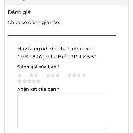
Đánh giá
Chưa có đánh giá nào.
Hãy là người đầu tiên nhận xét
“[VB.L8.02] Villa Biển 3PN KBB”
Đánh giá của bạn
*
1
2
3
4
5
trên
trên
trên
trên
trên
Nhận xét của bạn
*
5
5
5
5
5
sao
sao
sao
sao
sao