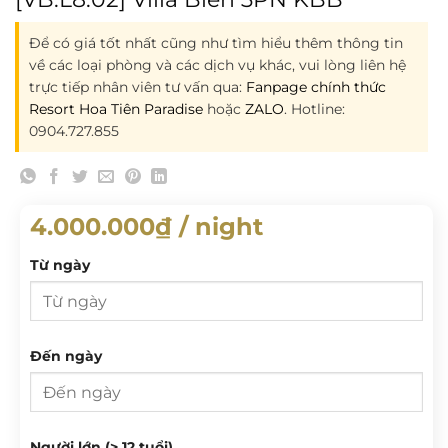
Để có giá tốt nhất cũng như tìm hiểu thêm thông tin
về các loại phòng và các dịch vụ khác, vui lòng liên hệ
trực tiếp nhân viên tư vấn qua:
Fanpage chính thức
Resort Hoa Tiên Paradise
hoặc
ZALO
. Hotline:
0904.727.855
4.000.000
₫
/ night
Từ ngày
Từ ngày
Đến ngày
T 2
T 3
T 4
T 5
T 6
T 7
CN
Đến ngày
Người lớn (> 12 tuổi)