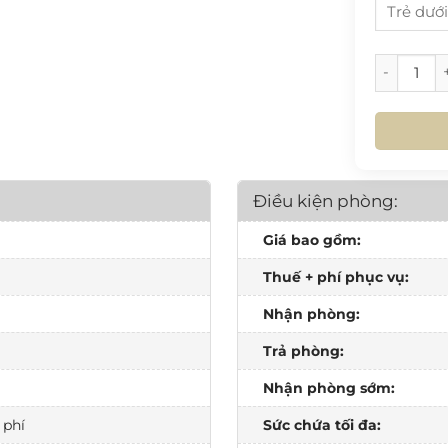
31
17
24
[VB.L12.01
HÔ
31
HÔ
Điều kiện phòng:
Giá bao gồm:
Thuế + phí phục vụ:
Nhận phòng:
Trả phòng:
Nhận phòng sớm:
 phí
Sức chứa tối đa: