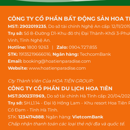
CÔNG TY CỔ PHẦN BẤT ĐỘNG SẢN HOA T
MST: 2902019235
, Do sở tài chính Nghệ An cấp: 12/11/201
Trụ sở:
Số 8-Đường D1-Khu đô thị Đại Thành-Khối 3-Ph
Vinh, Tỉnh Nghệ An.
Hotline:
1800 9263 |
Zalo:
0904.727.855
STK:
19135219666016;
Ngân hàng:
TechcomBank
Email:
booking@hoatienparadise.com
Website:
www.hoatienparadise.com
Cty Thành Viên Của HOA TIÊN GROUP:
CÔNG TY CỔ PHẦN DU LỊCH HOA TIÊN
MST:3002311969,
Do sở tài chính Hà Tĩnh cấp: 20/04/20
Trụ sở:
SH.L1.14 - Đại lộ Hồng Lam - Khu resort Hoa Tiên 
Cổ Đạm - Tỉnh Hà Tĩnh.
STK:
1234174888
; Ngân hàng:
VietcomBank
Chấp nhận thanh toán các loại thẻ nội địa và quốc tế.