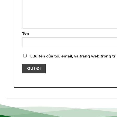
sao
sao
sao
sao
sao
Tên
Lưu tên của tôi, email, và trang web trong tr