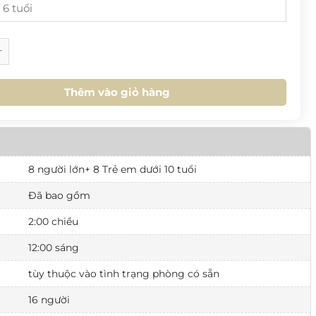
1
2
3
4
5
6
18
19
20
21
22
23
25
26
27
28
29
30
] Villa 4PN Giáp Biển số lượng
M NAY
XOÁ
ĐÓNG
1
2
3
4
5
6
Thêm vào giỏ hàng
M NAY
XOÁ
ĐÓNG
8 người lớn+ 8 Trẻ em dưới 10 tuổi
Đã bao gồm
2:00 chiều
12:00 sáng
tùy thuộc vào tình trạng phòng có sẵn
16 người