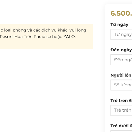
6.500
Từ ngày
c loại phòng và các dịch vụ khác, vui lòng
Resort Hoa Tiên Paradise
hoặc
ZALO
.
Đến ngày
T 2
Người lớn 
27
3
T 2
Trẻ trên 6
10
27
17
3
24
Trẻ dưới 6
10