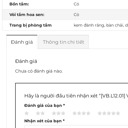
Bồn tắm:
Có
Vòi tắm hoa sen:
Có
Trang bị phòng tắm
kem đánh răng, bàn chải, dầ
Đánh giá
Thông tin chi tiết
Đánh giá
Chưa có đánh giá nào.
Hãy là người đầu tiên nhận xét “[VB.L12.01]
Đánh giá của bạn
*
1
2
3
4
5
trên
trên
trên
trên
trên
Nhận xét của bạn
*
5
5
5
5
5