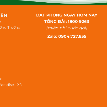
IÊN
ĐẶT PHÒNG NGAY HÔM NAY
TỔNG ĐÀI: 1800 9263
9
ường Trường
(miễn phí cước gọi)
Zalo: 0904.727.855
26
Paradise - Xã