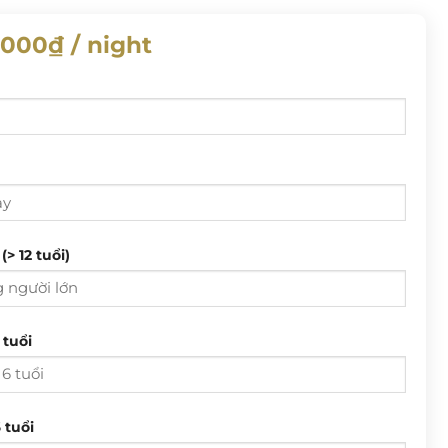
.000
₫
/ night
Từ ngày
Đến ngày
T 3
T 4
T 5
T 6
T 7
CN
(> 12 tuổi)
28
29
30
31
1
2
4
5
6
7
8
9
T 3
T 4
T 5
T 6
T 7
CN
 tuổi
11
12
13
14
15
16
28
29
30
31
1
2
18
19
20
21
22
23
4
5
6
7
8
9
25
26
27
28
29
30
 tuổi
11
12
13
14
15
16