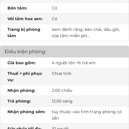
Bồn tắm:
Có
Vòi tắm hoa sen:
Có
Trang bị phòng
kem đánh răng, bàn chải, dầu gội,
tắm
sữa tắm miễn phí...
Điều kiện phòng:
Giá bao gồm:
4 người lớn +6 trẻ em
Thuế + phí phục
Chưa tính
vụ:
Nhận phòng:
2:00 chiều
Trả phòng:
12:00 sáng
Nhận phòng sớm:
tùy thuộc vào tình trạng phòng có
sẵn
Sức chứa tối đa:
10 người