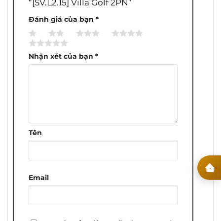
“[SV.L2.15] Villa Golf 2PN”
Đánh giá của bạn
*
1
2
3
4
5
trên
trên
trên
trên
trên
Nhận xét của bạn
*
5
5
5
5
5
sao
sao
sao
sao
sao
Tên
Email