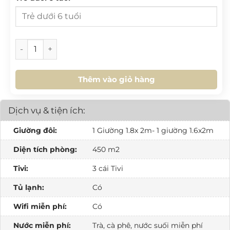
31
1
2
3
4
5
6
17
18
19
20
21
22
23
24
25
26
27
28
29
30
HÔM NAY
XOÁ
ĐÓNG
[SV.L2.15] Villa Golf 2PN số lượng
31
1
2
3
4
5
6
Thêm vào giỏ hàng
HÔM NAY
XOÁ
ĐÓNG
Dịch vụ & tiện ích:
Giường đôi:
1 Giường 1.8x 2m- 1 giường 1.6x2m
Diện tích phòng:
450 m2
Tivi:
3 cái Tivi
Tủ lạnh:
Có
Wifi miễn phí:
Có
Nước miễn phí:
Trà, cà phê, nước suối miễn phí