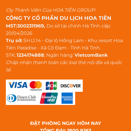
Cty Thành Viên Của HOA TIÊN GROUP:
CÔNG TY CỔ PHẦN DU LỊCH HOA TIÊN
MST:3002311969,
Do sở tài chính Hà Tĩnh cấp:
20/04/2026
Trụ sở:
SH.L1.14 - Đại lộ Hồng Lam - Khu resort Hoa
Tiên Paradise - Xã Cổ Đạm - Tỉnh Hà Tĩnh.
STK:
1234174888
; Ngân hàng:
VietcomBank
Chấp nhận thanh toán các loại thẻ nội địa và quốc
tế.
ĐẶT PHÒNG NGAY HÔM NAY
TỔNG ĐÀI: 1800 9263