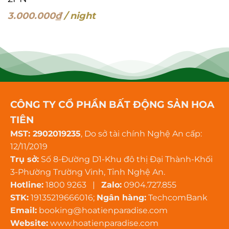
3.000.000
₫
/ night
CÔNG TY CỔ PHẦN BẤT ĐỘNG SẢN HOA
TIÊN
MST: 2902019235
, Do sở tài chính Nghệ An cấp:
12/11/2019
Trụ sở:
Số 8-Đường D1-Khu đô thị Đại Thành-Khối
3-Phường Trường Vinh, Tỉnh Nghệ An.
Hotline:
1800 9263 |
Zalo:
0904.727.855
STK:
19135219666016;
Ngân hàng:
TechcomBank
Email:
booking@hoatienparadise.com
Website:
www.hoatienparadise.com