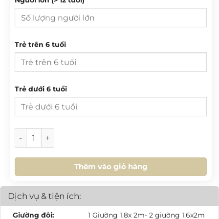
27
28
29
30
31
1
2
3
4
5
6
7
8
9
T 2
T 3
T 4
T 5
T 6
T 7
CN
10
11
12
13
14
15
16
Trẻ trên 6 tuổi
27
28
29
30
31
1
2
17
18
19
20
21
22
23
3
4
5
6
7
8
9
24
25
26
27
28
29
30
10
11
12
13
14
15
16
Trẻ dưới 6 tuổi
31
1
2
3
4
5
6
17
18
19
20
21
22
23
24
25
26
27
28
29
30
HÔM NAY
XOÁ
ĐÓNG
[SV.L2.03] Villa Golf 3PN số lượng
31
1
2
3
4
5
6
Thêm vào giỏ hàng
HÔM NAY
XOÁ
ĐÓNG
Dịch vụ & tiện ích:
Giường đôi:
1 Giường 1.8x 2m- 2 giường 1.6x2m