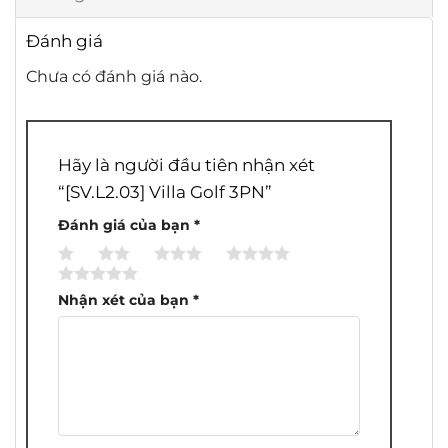
Đánh giá
Chưa có đánh giá nào.
Hãy là người đầu tiên nhận xét
“[SV.L2.03] Villa Golf 3PN”
Đánh giá của bạn
*
1
2
3
4
5
trên
trên
trên
trên
trên
Nhận xét của bạn
*
5
5
5
5
5
sao
sao
sao
sao
sao