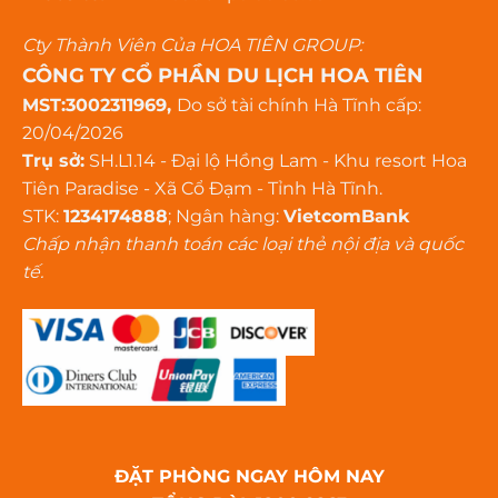
Cty Thành Viên Của HOA TIÊN GROUP:
CÔNG TY CỔ PHẦN DU LỊCH HOA TIÊN
MST:3002311969,
Do sở tài chính Hà Tĩnh cấp:
20/04/2026
Trụ sở:
SH.L1.14 - Đại lộ Hồng Lam - Khu resort Hoa
Tiên Paradise - Xã Cổ Đạm - Tỉnh Hà Tĩnh.
STK:
1234174888
; Ngân hàng:
VietcomBank
Chấp nhận thanh toán các loại thẻ nội địa và quốc
tế.
ĐẶT PHÒNG NGAY HÔM NAY