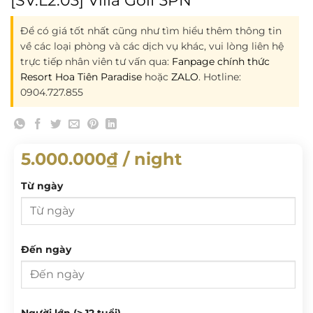
Để có giá tốt nhất cũng như tìm hiểu thêm thông tin
về các loại phòng và các dịch vụ khác, vui lòng liên hệ
trực tiếp nhân viên tư vấn qua:
Fanpage chính thức
Resort Hoa Tiên Paradise
hoặc
ZALO
. Hotline:
0904.727.855
5.000.000
₫
/ night
Từ ngày
Từ ngày
Đến ngày
T 2
T 3
T 4
T 5
T 6
T 7
CN
Đến ngày
Người lớn (> 12 tuổi)