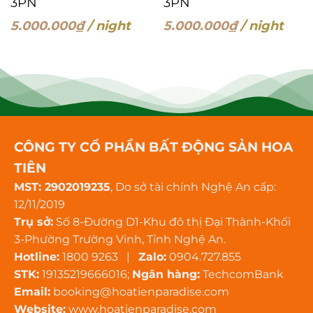
3PN
3PN
5.000.000
₫
/ night
5.000.000
₫
/ night
CÔNG TY CỔ PHẦN BẤT ĐỘNG SẢN HOA
TIÊN
MST: 2902019235
, Do sở tài chính Nghệ An cấp:
12/11/2019
Trụ sở:
Số 8-Đường D1-Khu đô thị Đại Thành-Khối
3-Phường Trường Vinh, Tỉnh Nghệ An.
Hotline:
1800 9263 |
Zalo:
0904.727.855
STK:
19135219666016;
Ngân hàng:
TechcomBank
Email:
booking@hoatienparadise.com
Website:
www.hoatienparadise.com