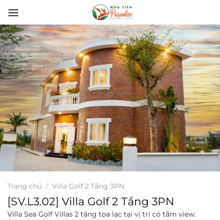
Bỏ
qua
nội
dung
Trang chủ
/
Villa Golf 2 Tầng 3PN
[SV.L3.02] Villa Golf 2 Tầng 3PN
Villa Sea Golf Villas 2 tầng tọa lạc tại vị trí có tầm view.