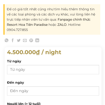
Để có giá tốt nhất cũng như tìm hiểu thêm thông tin
về các loại phòng và các dịch vụ khác, vui lòng liên hệ
trực tiếp nhân viên tư vấn qua:
Fanpage chính thức
Resort Hoa Tiên Paradise
hoặc
ZALO
. Hotline:
0904.727.855
4.500.000
₫
/ night
Từ ngày
Từ ngày
Đến ngày
T 2
T 3
T 4
T 5
T 6
T 7
CN
Đến ngày
Người lớn (> 12 tuổi)