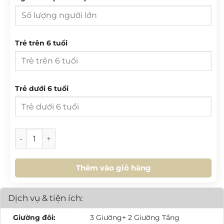
27
28
29
30
31
1
2
3
4
5
6
7
8
9
T 2
T 3
T 4
T 5
T 6
T 7
CN
10
11
12
13
14
15
16
Trẻ trên 6 tuổi
27
28
29
30
31
1
2
17
18
19
20
21
22
23
3
4
5
6
7
8
9
24
25
26
27
28
29
30
10
11
12
13
14
15
16
Trẻ dưới 6 tuổi
31
1
2
3
4
5
6
17
18
19
20
21
22
23
24
25
26
27
28
29
30
HÔM NAY
XOÁ
ĐÓNG
[SV.L3.02] Villa Golf 2 Tầng 3PN số lượng
31
1
2
3
4
5
6
Thêm vào giỏ hàng
HÔM NAY
XOÁ
ĐÓNG
Dịch vụ & tiện ích:
Giường đôi:
3 Giường+ 2 Giường Tầng