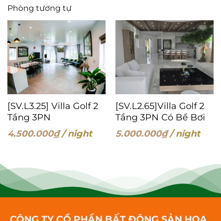
Phòng tương tự
[SV.L3.25] Villa Golf 2
[SV.L2.65]Villa Golf 2
Tầng 3PN
Tầng 3PN Có Bể Bơi
4.500.000
₫
/ night
5.000.000
₫
/ night
CÔNG TY CỔ PHẦN BẤT ĐỘNG SẢN HOA