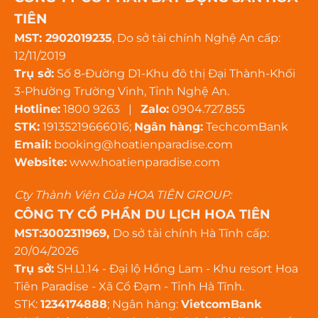
TIÊN
MST: 2902019235
, Do sở tài chính Nghệ An cấp:
12/11/2019
Trụ sở:
Số 8-Đường D1-Khu đô thị Đại Thành-Khối
3-Phường Trường Vinh, Tỉnh Nghệ An.
Hotline:
1800 9263 |
Zalo:
0904.727.855
STK:
19135219666016;
Ngân hàng:
TechcomBank
Email:
booking@hoatienparadise.com
Website:
www.hoatienparadise.com
Cty Thành Viên Của HOA TIÊN GROUP:
CÔNG TY CỔ PHẦN DU LỊCH HOA TIÊN
MST:3002311969,
Do sở tài chính Hà Tĩnh cấp:
20/04/2026
Trụ sở:
SH.L1.14 - Đại lộ Hồng Lam - Khu resort Hoa
Tiên Paradise - Xã Cổ Đạm - Tỉnh Hà Tĩnh.
STK:
1234174888
; Ngân hàng:
VietcomBank