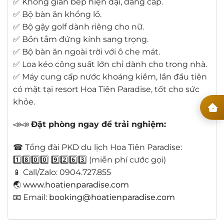
✅ Không gian bếp hiện đại, đẳng cấp.
✅ Bộ bàn ăn khổng lồ.
✅ Bộ gậy golf dành riêng cho nữ.
✅ Bồn tắm đứng kính sang trọng.
✅ Bộ bàn ăn ngoài trời với ô che mát.
✅ Loa kéo công suất lớn chỉ dành cho trong nhà.
✅ Máy cung cấp nước khoáng kiềm, lần đầu tiên
có mặt tại resort Hoa Tiên Paradise, tốt cho sức
khỏe.
📣📣
Đặt phòng ngay để trải nghiệm:
☎ Tổng đài PKD du lịch Hoa Tiên Paradise:
1️⃣8️⃣0️⃣0️⃣ 9️⃣2️⃣6️⃣3️⃣ (miễn phí cước gọi)
📱 Call/Zalo: 0904.727.855
🌏
www.hoatienparadise.com
📧 Email:
booking@hoatienparadise.com