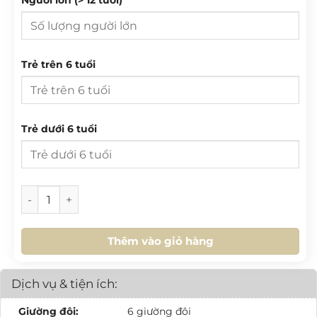
27
28
29
30
31
1
2
3
4
5
6
7
8
9
T 2
T 3
T 4
T 5
T 6
T 7
CN
10
11
12
13
14
15
16
Trẻ trên 6 tuổi
27
28
29
30
31
1
2
17
18
19
20
21
22
23
3
4
5
6
7
8
9
24
25
26
27
28
29
30
10
11
12
13
14
15
16
Trẻ dưới 6 tuổi
31
1
2
3
4
5
6
17
18
19
20
21
22
23
24
25
26
27
28
29
30
HÔM NAY
XOÁ
ĐÓNG
[SH.L10.03] Homestay 3PN số lượng
31
1
2
3
4
5
6
Thêm vào giỏ hàng
HÔM NAY
XOÁ
ĐÓNG
Dịch vụ & tiện ích:
Giường đôi:
6 giường đôi