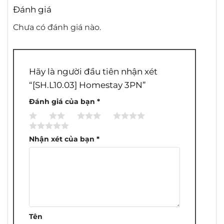
Đánh giá
Chưa có đánh giá nào.
Hãy là người đầu tiên nhận xét
“[SH.L10.03] Homestay 3PN”
Đánh giá của bạn
*
1
2
3
4
5
trên
trên
trên
trên
trên
Nhận xét của bạn
*
5
5
5
5
5
sao
sao
sao
sao
sao
Tên