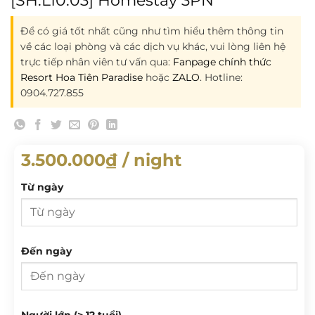
Để có giá tốt nhất cũng như tìm hiểu thêm thông tin
về các loại phòng và các dịch vụ khác, vui lòng liên hệ
trực tiếp nhân viên tư vấn qua:
Fanpage chính thức
Resort Hoa Tiên Paradise
hoặc
ZALO
. Hotline:
0904.727.855
3.500.000
₫
/ night
Từ ngày
Từ ngày
Đến ngày
T 2
T 3
T 4
T 5
T 6
T 7
CN
Đến ngày
Người lớn (> 12 tuổi)