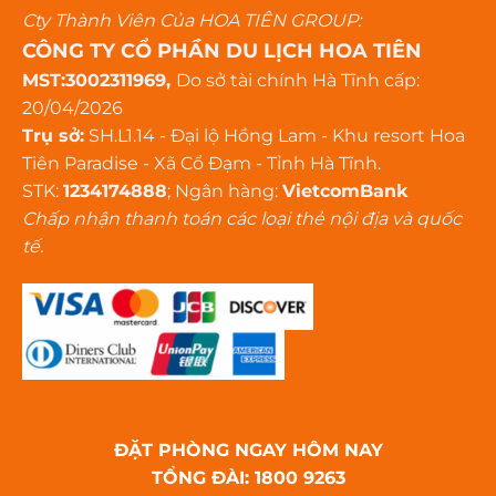
Cty Thành Viên Của HOA TIÊN GROUP:
CÔNG TY CỔ PHẦN DU LỊCH HOA TIÊN
MST:3002311969,
Do sở tài chính Hà Tĩnh cấp:
20/04/2026
Trụ sở:
SH.L1.14 - Đại lộ Hồng Lam - Khu resort Hoa
Tiên Paradise - Xã Cổ Đạm - Tỉnh Hà Tĩnh.
STK:
1234174888
; Ngân hàng:
VietcomBank
Chấp nhận thanh toán các loại thẻ nội địa và quốc
tế.
ĐẶT PHÒNG NGAY HÔM NAY
TỔNG ĐÀI: 1800 9263