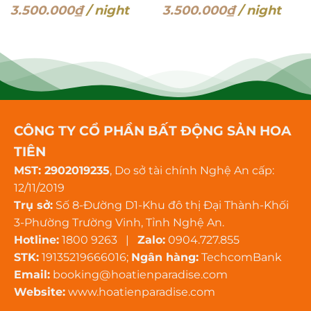
3.500.000
₫
/ night
3.500.000
₫
/ night
CÔNG TY CỔ PHẦN BẤT ĐỘNG SẢN HOA
TIÊN
MST: 2902019235
, Do sở tài chính Nghệ An cấp:
12/11/2019
Trụ sở:
Số 8-Đường D1-Khu đô thị Đại Thành-Khối
3-Phường Trường Vinh, Tỉnh Nghệ An.
Hotline:
1800 9263 |
Zalo:
0904.727.855
STK:
19135219666016;
Ngân hàng:
TechcomBank
Email:
booking@hoatienparadise.com
Website:
www.hoatienparadise.com