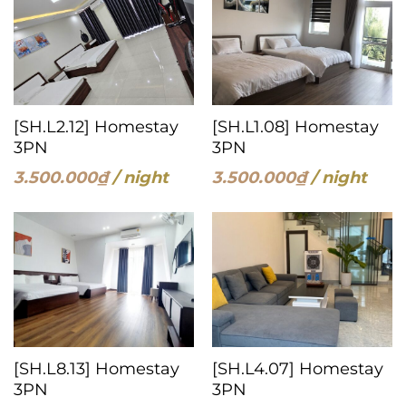
[SH.L2.12] Homestay
[SH.L1.08] Homestay
3PN
3PN
3.500.000
₫
/ night
3.500.000
₫
/ night
[SH.L8.13] Homestay
[SH.L4.07] Homestay
3PN
3PN