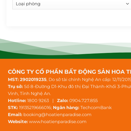
CÔNG TY CỔ PHẦN BẤT ĐỘNG SẢN HOA T
MST: 2902019235
, Do sở tài chính Nghệ An cấp: 12/11/201
Trụ sở:
Số 8-Đường D1-Khu đô thị Đại Thành-Khối 3-Ph
Vinh, Tỉnh Nghệ An.
Hotline:
1800 9263 |
Zalo:
0904.727.855
STK:
19135219666016;
Ngân hàng:
TechcomBank
Email:
booking@hoatienparadise.com
Website:
www.hoatienparadise.com