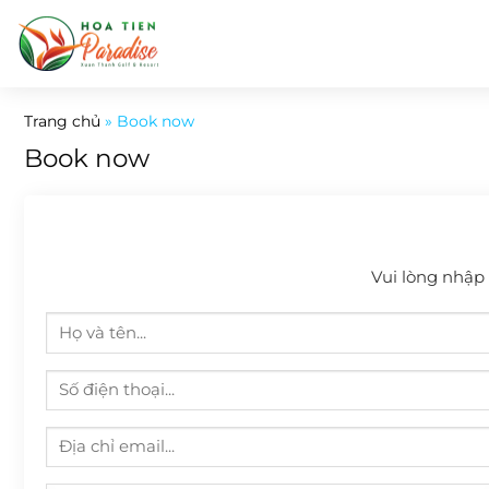
Bỏ
qua
nội
dung
Trang chủ
»
Book now
Book now
Vui lòng nhập đ