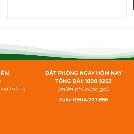
IÊN
ĐẶT PHÒNG NGAY HÔM NAY
TỔNG ĐÀI: 1800 9263
9
ường Trường
(miễn phí cước gọi)
Zalo: 0904.727.855